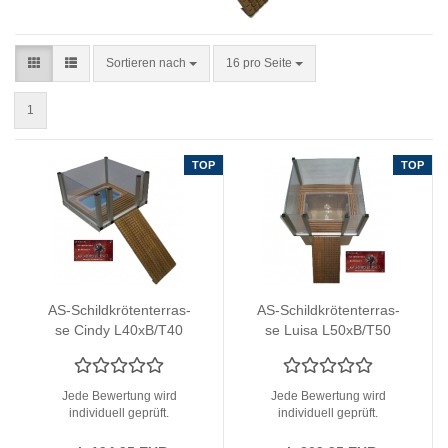
Sortieren nach
pro Seite
Sortieren nach
16 pro Seite
1
TOP
TOP
AS-​Schild­krö­ten­ter­ras­
AS-​Schild­krö­ten­ter­ras­
se Cindy L40xB/T40
se Luisa L50xB/T50
cm + Ei­ab­la­ge­box 5L &
cm + Ei­ab­la­ge­box 5L &
Platt­form­ein­satz
Platt­form­ein­satz
Jede Bewertung wird
Jede Bewertung wird
individuell geprüft.
individuell geprüft.