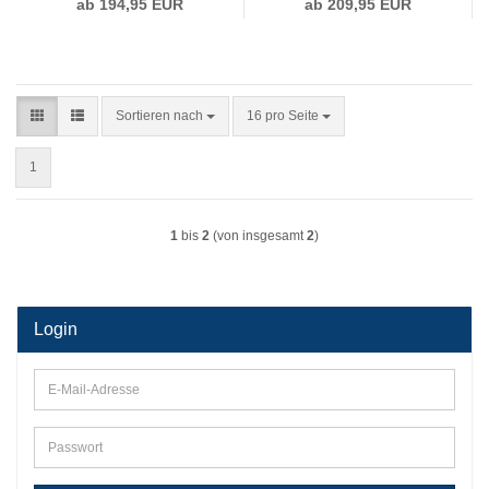
ab 194,95 EUR
ab 209,95 EUR
Sortieren nach
pro Seite
Sortieren nach
16 pro Seite
1
1
bis
2
(von insgesamt
2
)
Login
E-
Mail-
Adresse
Passwort