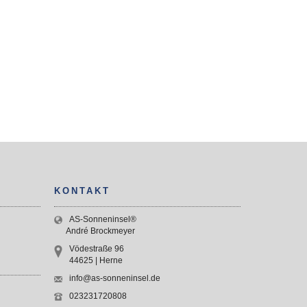
KONTAKT
AS-Sonneninsel®
André Brockmeyer
Vödestraße 96
44625 | Herne
info@as-sonneninsel.de
023231720808