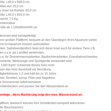
röße: L40,0 x B46,0 cm
kbar auf: 25,0 cm
 Insel mit Rampe: 60,0 cm
ße: L40,0 x B20,0 cm
wicht: 7,0 Kg
einknickbar
größe ab: L100xB50xH40 cm
teninsel wird handgefertigt
z ihrer großen Plattform, bequem an den Glasstegen Ihres Aquarium vorbei
end im Aquarium inneren aufzustellen
n. Selbstverständlich lässt sich diese Insel auch für andere Tiere z.B.
en u.s.w. als Landteil verwenden.
 u.a. für Zimmermannsarbeiten, Bautischlerarbeiten, Eisenbahnschwellen,
strumente, Werkzeuge und Sportgeräte verwendet wird.
 1300 Kg/m³ schwimmt dieses Holz nicht.
tzen das Holz dauerhaft vor Verrottung.
ftigkeitsklasse 1-2 und hält bis zu 15 Jahre.
mer, Termiten, europ. Pilze und Nagetiere.
ie Sonneninsel sofort benutzen.
hildkrötenbecken und passen Sie den Wasserstand an.
menlogo , diese Markierung zeigt den max. Wasserstand an.
lattform, dardurch können ihre Schildkröten komplett abtrocknen
der Bauchpanzer).