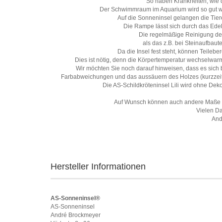
So haben Krankheiten, wie 
Der Schwimmraum im Aquarium wird so gut wi
Auf die Sonneninsel gelangen die Tiere
Die Rampe lässt sich durch das Ede
Die regelmäßige Reinigung des 
als das z.B. bei Steinaufbaut
Da die Insel fest steht, können Teilebe
Dies ist nötig, denn die Körpertemperatur wechselwar
Wir möchten Sie noch darauf hinweisen, dass es sich 
Farbabweichungen und das aussäuern des Holzes (kurzzeit
Die AS-Schildkröteninsel Lili wird ohne Deko
Auf Wunsch können auch andere Maße a
Vielen Da
And
Hersteller Informationen
AS-Sonneninsel®
AS-Sonneninsel
André Brockmeyer