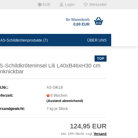
EUR
Login
Merkzettel
Ihr Warenkorb
0,00 EUR
 AS-Schildkrötenprodukte (7)
ÜBER UNS
TOP
S-​Schildkröteninsel Lili L40xB46xH30 cm
n­knick­bar
t.Nr.:
AS-SIK18
eferzeit:
6 Wochen
(Ausland abweichend)
rsandgewicht:
7
kg je Stück
124,95 EUR
inkl. 19% MwSt. zzgl.
Versand