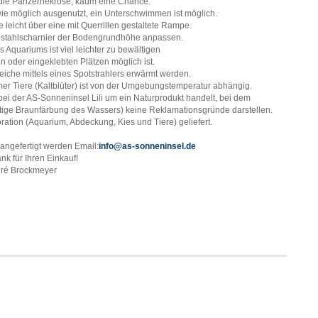
die Panzernekrose, kaum eine Chance.
e möglich ausgenutzt, ein Unterschwimmen ist möglich.
 leicht über eine mit Querrillen gestaltete Rampe.
lstahlscharnier der Bodengrundhöhe anpassen.
Aquariums ist viel leichter zu bewältigen
en oder eingeklebten Plätzen möglich ist.
reiche mittels eines Spotstrahlers erwärmt werden.
mer Tiere (Kaltblüter) ist von der Umgebungstemperatur abhängig.
bei der AS-Sonneninsel Lili um ein Naturprodukt handelt, bei dem
ige Braunfärbung des Wassers) keine Reklamationsgründe darstellen.
ration (Aquarium, Abdeckung, Kies und Tiere) geliefert.
ngefertigt werden Email:
info@as-sonneninsel.de
nk für Ihren Einkauf!
ré Brockmeyer