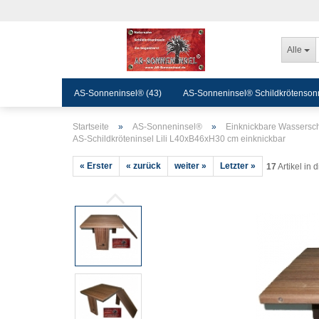
Alle
AS-Sonneninsel® (43)
AS-Sonneninsel® Schildkrötensonn
Startseite
»
AS-Sonneninsel®
»
Einknickbare Wassersch
AS-Schildkröteninsel Lili L40xB46xH30 cm einknickbar
« Erster
« zurück
weiter »
Letzter »
17
Artikel in 