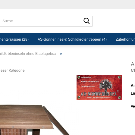
Suche...
enterrassen (28)
AS-Sonneninsel® Schildkrötentreppen (4)
Zubehör für
ildkröteninseln ohne Eiablagebox
»
A
ei
dieser Kategorie
Ar
Li
Ve