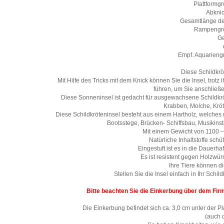
Plattformg
Abknic
Gesamtlänge der
Rampengrö
Ge
Empf. Aquarien
Diese Schildkrö
Mit Hilfe des Tricks mit dem Knick können Sie die Insel, trot
führen, um Sie anschließ
Diese Sonneninsel ist gedacht für ausgewachsene Schildkröte
Krabben, Molche, Kröt
Diese Schildkröteninsel besteht aus einem Hartholz, welches
Bootsstege, Brücken- Schiffsbau, Musikin
Mit einem Gewicht von 1100 –
Natürliche Inhaltstoffe schü
Eingestuft ist es in die Dauerha
Es ist resistent gegen Holzwür
Ihre Tiere können d
Stellen Sie die Insel einfach in Ihr Sc
Bitte beachten Sie die Einkerbung über dem Fir
Die Einkerbung befindet sich ca. 3,0 cm unter der P
(auch 